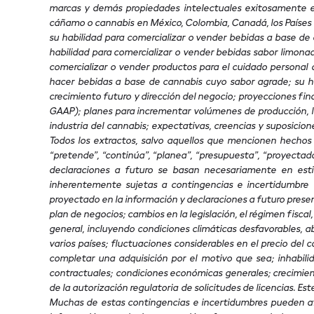
marcas y demás propiedades intelectuales exitosamente en c
cáñamo o cannabis en México, Colombia, Canadá, los Países B
su habilidad para comercializar o vender bebidas a base de 
habilidad para comercializar o vender bebidas sabor limonad
comercializar o vender productos para el cuidado personal 
hacer bebidas a base de cannabis cuyo sabor agrade; su ha
crecimiento futuro y dirección del negocio; proyecciones fin
GAAP); planes para incrementar volúmenes de producción, la 
industria del cannabis; expectativas, creencias y suposici
Todos los extractos, salvo aquellos que mencionen hechos o
“pretende”, “continúa”, “planea”, “presupuesta”, “proyectado
declaraciones a futuro se basan necesariamente en esti
inherentemente sujetas a contingencias e incertidumbre 
proyectado en la información y declaraciones a futuro present
plan de negocios; cambios en la legislación, el régimen fiscal
general, incluyendo condiciones climáticas desfavorables, a
varios países; fluctuaciones considerables en el precio del 
completar una adquisición por el motivo que sea; inhabili
contractuales; condiciones económicas generales; crecimien
de la autorización regulatoria de solicitudes de licencias. E
Muchas de estas contingencias e incertidumbres pueden a