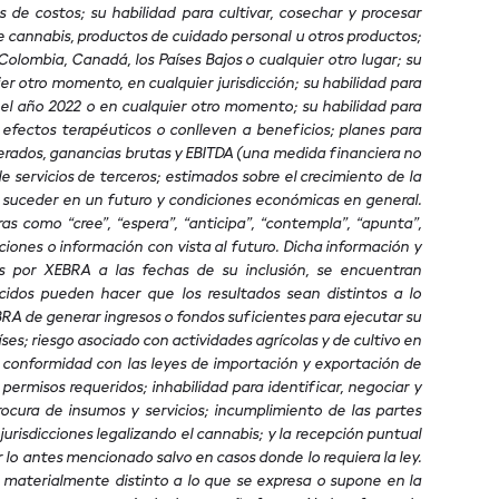
 de costos; su habilidad para cultivar, cosechar y procesar
e cannabis, productos de cuidado personal u otros productos;
olombia, Canadá, los Países Bajos o cualquier otro lugar; su
r otro momento, en cualquier jurisdicción; su habilidad para
 el año 2022 o en cualquier otro momento; su habilidad para
efectos terapéuticos o conlleven a beneficios; planes para
sperados, ganancias brutas y EBITDA (una medida financiera no
 servicios de terceros; estimados sobre el crecimiento de la
n suceder en un futuro y condiciones económicas en general.
s como “cree”, “espera”, “anticipa”, “contempla”, “apunta”,
ciones o información con vista al futuro. Dicha información y
 por XEBRA a las fechas de su inclusión, se encuentran
idos pueden hacer que los resultados sean distintos a lo
EBRA de generar ingresos o fondos suficientes para ejecutar su
íses; riesgo asociado con actividades agrícolas y de cultivo en
s; conformidad con las leyes de importación y exportación de
permisos requeridos; inhabilidad para identificar, negociar y
ocura de insumos y servicios; incumplimiento de las partes
isdicciones legalizando el cannabis; y la recepción puntual
r lo antes mencionado salvo en casos donde lo requiera la ley.
aterialmente distinto a lo que se expresa o supone en la