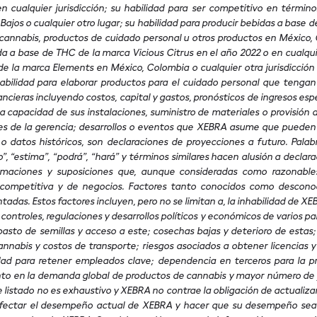
ualquier jurisdicción; su habilidad para ser competitivo en términos
ajos o cualquier otro lugar; su habilidad para producir bebidas a base d
cannabis, productos de cuidado personal u otros productos en México, C
a a base de THC de la marca Vicious Citrus en el año 2022 o en cualquie
de la marca Elements en México, Colombia o cualquier otra jurisdicción
bilidad para elaborar productos para el cuidado personal que tengan 
ancieras incluyendo costos, capital y gastos, pronósticos de ingresos e
capacidad de sus instalaciones, suministro de materiales o provisión de
ones de la gerencia; desarrollos o eventos que XEBRA asume que puede
 datos históricos, son declaraciones de proyecciones a futuro. Palabra
”, “estima”, “podrá”, “hará” y términos similares hacen alusión a declara
maciones y suposiciones que, aunque consideradas como razonables
competitiva y de negocios. Factores tanto conocidos como desconoc
adas. Estos factores incluyen, pero no se limitan a, la inhabilidad de X
, controles, regulaciones y desarrollos políticos y económicos de varios pa
basto de semillas y acceso a este; cosechas bajas y deterioro de esta
cannabis y costos de transporte; riesgos asociados a obtener licencias y 
dad para retener empleados clave; dependencia en terceros para la pr
to en la demanda global de productos de cannabis y mayor número de jur
ste listado no es exhaustivo y XEBRA no contrae la obligación de actualiza
fectar el desempeño actual de XEBRA y hacer que su desempeño sea m